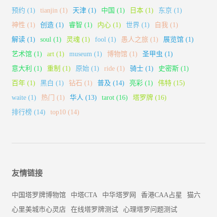
预约
(1)
tianjin
(1)
天津
(1)
中国
(1)
日本
(1)
东京
(1)
神性
(1)
创造
(1)
睿智
(1)
内心
(1)
世界
(1)
自我
(1)
解读
(1)
soul
(1)
灵魂
(1)
fool
(1)
愚人之旅
(1)
展览馆
(1)
艺术馆
(1)
art
(1)
museum
(1)
博物馆
(1)
圣甲虫
(1)
意大利
(1)
重制
(1)
原始
(1)
ride
(1)
骑士
(1)
史密斯
(1)
百年
(1)
黑白
(1)
钻石
(1)
普及
(14)
亮彩
(1)
伟特
(15)
waite
(1)
热门
(1)
华人
(13)
tarot
(16)
塔罗牌
(16)
排行榜
(14)
top10
(14)
友情链接
中国塔罗牌博物馆
中塔CTA
中华塔罗网
香港CAA占星
猫六
心里美城市心灵店
在线塔罗牌测试
心理塔罗问题测试