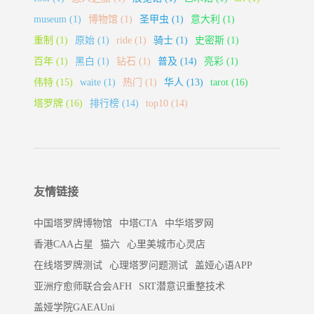
museum
(1)
博物馆
(1)
圣甲虫
(1)
意大利
(1)
重制
(1)
原始
(1)
ride
(1)
骑士
(1)
史密斯
(1)
百年
(1)
黑白
(1)
钻石
(1)
普及
(14)
亮彩
(1)
伟特
(15)
waite
(1)
热门
(1)
华人
(13)
tarot
(16)
塔罗牌
(16)
排行榜
(14)
top10
(14)
友情链接
中国塔罗牌博物馆
中塔CTA
中华塔罗网
香港CAA占星
猫六
心里美城市心灵店
在线塔罗牌测试
心理塔罗问题测试
盖娅心语APP
亚洲疗愈师联合会AFH
SRT潜意识重整技术
盖娅学院GAEAUni