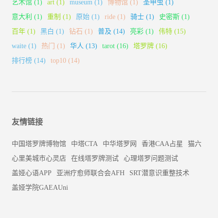
艺术馆
(1)
art
(1)
museum
(1)
博物馆
(1)
圣甲虫
(1)
意大利
(1)
重制
(1)
原始
(1)
ride
(1)
骑士
(1)
史密斯
(1)
百年
(1)
黑白
(1)
钻石
(1)
普及
(14)
亮彩
(1)
伟特
(15)
waite
(1)
热门
(1)
华人
(13)
tarot
(16)
塔罗牌
(16)
排行榜
(14)
top10
(14)
友情链接
中国塔罗牌博物馆
中塔CTA
中华塔罗网
香港CAA占星
猫六
心里美城市心灵店
在线塔罗牌测试
心理塔罗问题测试
盖娅心语APP
亚洲疗愈师联合会AFH
SRT潜意识重整技术
盖娅学院GAEAUni