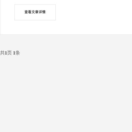
查看文章详情
共
1
页
1
条