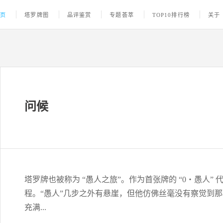
首页
塔罗牌图
品评鉴赏
专题荟萃
TOP10排行榜
关于
问候
塔罗牌也被称为 “愚人之旅”。作为首张牌的 “0・愚人
程。“愚人”几步之外有悬崖，但他仿佛丝毫没有察觉到
充满...