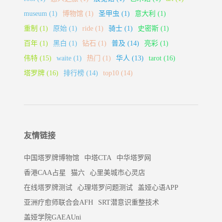
museum
(1)
博物馆
(1)
圣甲虫
(1)
意大利
(1)
重制
(1)
原始
(1)
ride
(1)
骑士
(1)
史密斯
(1)
百年
(1)
黑白
(1)
钻石
(1)
普及
(14)
亮彩
(1)
伟特
(15)
waite
(1)
热门
(1)
华人
(13)
tarot
(16)
塔罗牌
(16)
排行榜
(14)
top10
(14)
友情链接
中国塔罗牌博物馆
中塔CTA
中华塔罗网
香港CAA占星
猫六
心里美城市心灵店
在线塔罗牌测试
心理塔罗问题测试
盖娅心语APP
亚洲疗愈师联合会AFH
SRT潜意识重整技术
盖娅学院GAEAUni