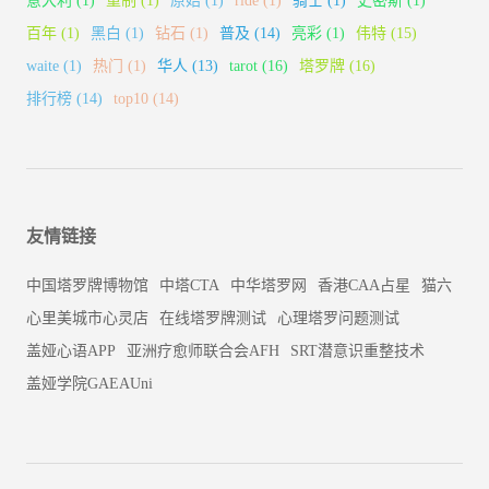
意大利
(1)
重制
(1)
原始
(1)
ride
(1)
骑士
(1)
史密斯
(1)
百年
(1)
黑白
(1)
钻石
(1)
普及
(14)
亮彩
(1)
伟特
(15)
waite
(1)
热门
(1)
华人
(13)
tarot
(16)
塔罗牌
(16)
排行榜
(14)
top10
(14)
友情链接
中国塔罗牌博物馆
中塔CTA
中华塔罗网
香港CAA占星
猫六
心里美城市心灵店
在线塔罗牌测试
心理塔罗问题测试
盖娅心语APP
亚洲疗愈师联合会AFH
SRT潜意识重整技术
盖娅学院GAEAUni